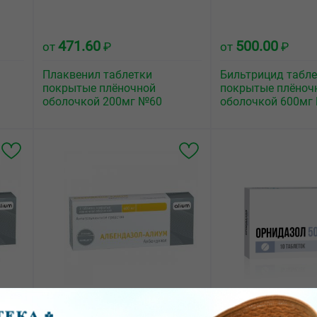
471.60
500.00
от
₽
от
₽
Плаквенил таблетки
Бильтрицид табл
покрытые плёночной
покрытые плёноч
оболочкой 200мг №60
оболочкой 600мг