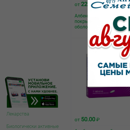
222.80
от
₽
Албендазол-Алиум табле
покрытые плёночной
оболочкой 400мг №1
Лекарства
50.00
от
₽
Биологически активные