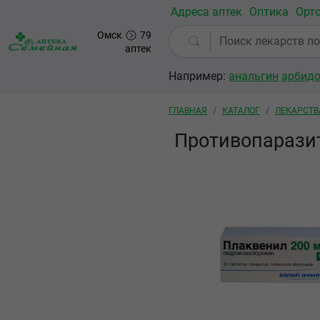
Перейти к основному содержанию
Адреса аптек
Оптика
Орт
Омск
79
аптек
Например:
анальгин
арбид
Строка навигации
ГЛАВНАЯ
КАТАЛОГ
ЛЕКАРСТВ
Противопарази