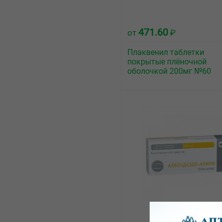
471.60
от
₽
Плаквенил таблетки
покрытые плёночной
оболочкой 200мг №60