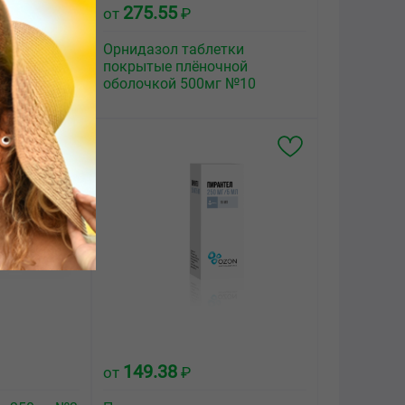
275.55
от
₽
тки
Орнидазол таблетки
ной
покрытые плёночной
 №10
оболочкой 500мг №10
149.38
от
₽