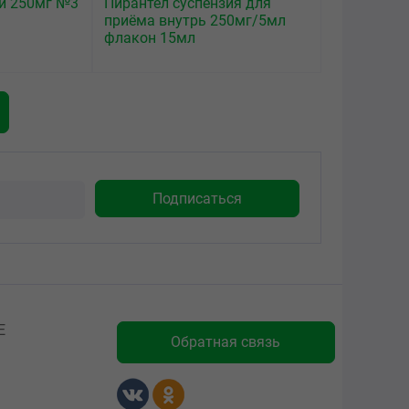
ки 250мг №3
Пирантел суспензия для
приёма внутрь 250мг/5мл
флакон 15мл
Е
Обратная связь