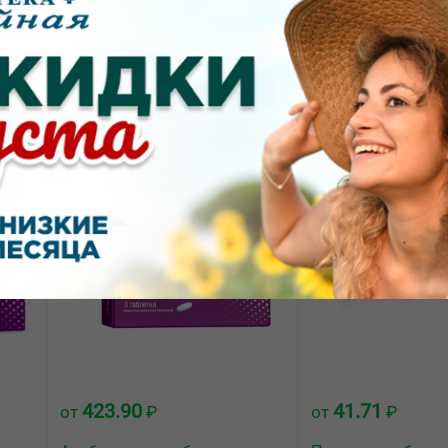
588.00
294.88
от
₽
от
₽
тки
Албендазол-Алиум таблетки
Орнидазол табле
покрытые плёночной
покрытые плёноч
оболочкой 400мг №3
оболочкой 500мг
423.90
41.71
от
₽
от
₽