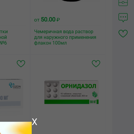
50.00
от
₽
етки
Чемеричная вода раствор
ной
для наружного применения
 №6
флакон 100мл
X