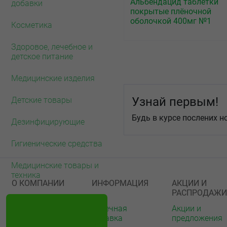
Альбендацид таблетки
добавки
покрытые плёночной
оболочкой 400мг №1
Косметика
Здоровое, лечебное и
детское питание
Медицинские изделия
Узнай первым!
Детские товары
Будь в курсе послених н
Дезинфицирующие
Гигиенические средства
Медицинские товары и
техника
О КОМПАНИИ
ИНФОРМАЦИЯ
АКЦИИ И
РАСПРОДАЖИ
О нас
Аптечная
Акции и
справка
предложения
Акции