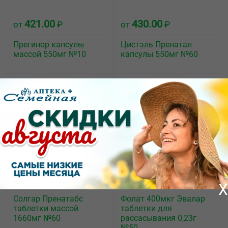
421.00
430.00
от
₽
от
₽
Прегинор капсулы
Цистэль Пренатал
массой 550мг №10
капсулы 550мг №60
1306.00
822.00
от
₽
от
₽
X
Солгар Пренатабс
Фолат 400мкг Эвалар
таблетки массой
таблетки для
1660мг №60
рассасывания 0,23г
№50