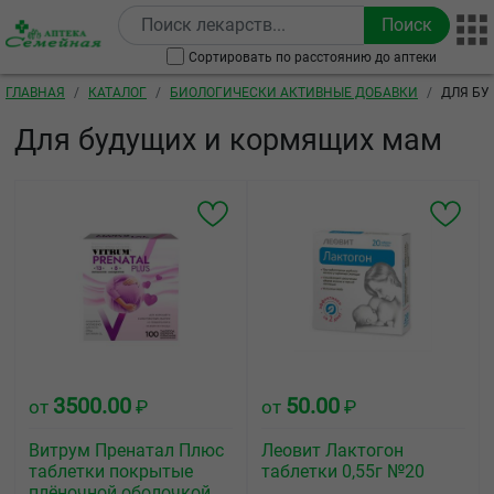
Перейти к основному содержанию
Сортировать по расстоянию до аптеки
Строка навигации
ГЛАВНАЯ
КАТАЛОГ
БИОЛОГИЧЕСКИ АКТИВНЫЕ ДОБАВКИ
ДЛЯ БУ
Для будущих и кормящих мам
3500.00
50.00
от
₽
от
₽
Витрум Пренатал Плюс
Леовит Лактогон
таблетки покрытые
таблетки 0,55г №20
плёночной оболочкой