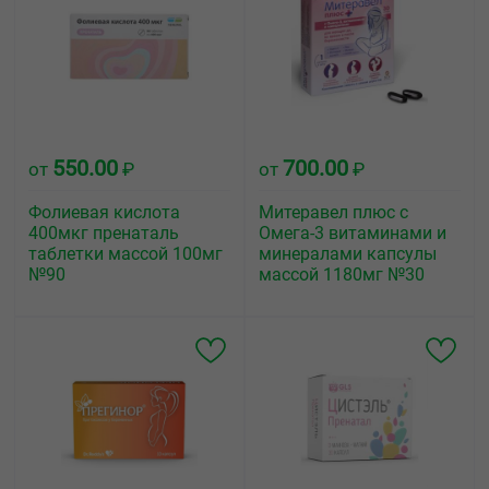
550.00
700.00
от
₽
от
₽
Фолиевая кислота
Митеравел плюс с
400мкг пренаталь
Омега-3 витаминами и
таблетки массой 100мг
минералами капсулы
№90
массой 1180мг №30