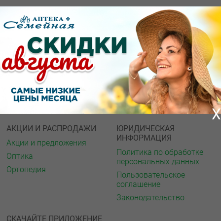
О КОМПАНИИ
ИНФОРМАЦИЯ
О нас
Аптечная справка
Акции
Адреса аптек
Архив акций
Спорт и фитнес
Новости
Газета
Вакансии
Интернет ресурсы
Контакты
Мед. учреждения
Обратная связь
X
АКЦИИ И РАСПРОДАЖИ
ЮРИДИЧЕСКАЯ
ИНФОРМАЦИЯ
Акции и предложения
Политика по обработке
Оптика
персональных данных
Ортопедия
Пользовательское
соглашение
Законодательство
СКАЧАЙТЕ ПРИЛОЖЕНИЕ