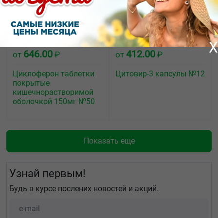
X
646.00
412.00
от
₽
от
₽
Циклоферон таблетки
Цитовир-3 капсулы №12
покрытые
кишечнорастворимой
оболочкой 150мг №50
Показать еще
Узнай первым!
Будь в курсе послених новостей и акций.