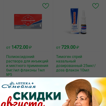
1472.00
729.00
от
₽
от
₽
Полиоксидоний
Тимоген спрей
раствора для инъекций
назальный
и местного применения
дозированный 25мкг/
6мг/мл флаконы 1мл
доза флакон 10мл
№5