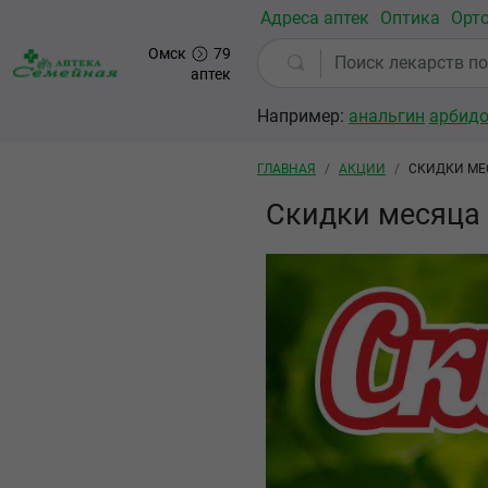
Перейти к основному содержанию
Адреса аптек
Оптика
Орт
Омск
79
аптек
Например:
анальгин
арбид
Строка навигации
ГЛАВНАЯ
АКЦИИ
СКИДКИ МЕС
Скидки месяца