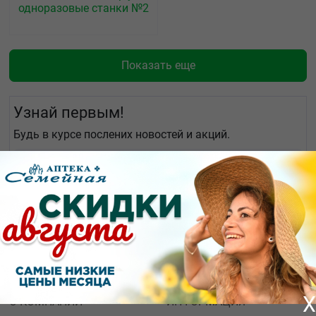
одноразовые станки №2
Показать еще
Узнай первым!
Будь в курсе послених новостей и акций.
X
О КОМПАНИИ
ИНФОРМАЦИЯ