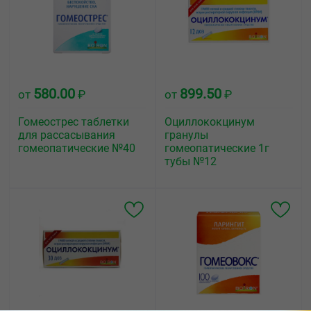
580.00
899.50
от
₽
от
₽
Гомеострес таблетки
Оциллококцинум
для рассасывания
гранулы
гомеопатические №40
гомеопатические 1г
тубы №12