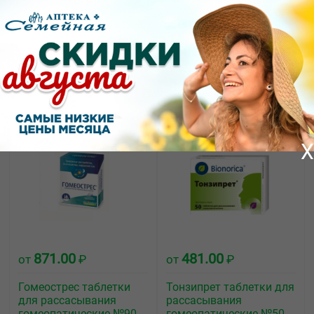
1943.00
955.00
от
₽
от
₽
Оциллококцинум
Гомеовокс таблетки
гранулы
покрытые оболочкой
гомеопатические 1г
гомеопатические №100
тубы №30
X
871.00
481.00
от
₽
от
₽
Гомеострес таблетки
Тонзипрет таблетки для
для рассасывания
рассасывания
гомеопатические №90
гомеопатические №50