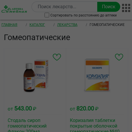
Перейти к основному содержанию
Сортировать по расстоянию до аптеки
Строка навигации
ГЛАВНАЯ
КАТАЛОГ
ЛЕКАРСТВА
ГОМЕОПАТИЧЕСКИЕ
Гомеопатические
543.00
820.00
от
₽
от
₽
Стодаль сироп
Коризалия таблетки
гомеопатический
покрытые оболочкой
флакон 200мл
гомеопатические №40