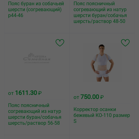
Пояс буран из собачьей
Пояс поясничный
шерсти (согревающий)
согревающий из натур
р44-46
шерсти буран/собачья
шерсть/раствор 48-50
1611.30
от
₽
750.00
от
₽
Пояс поясничный
Корректор осанки
согревающий из натур
бежевый КО-110 размер
шерсти буран/собачья
S
шерсть/раствор 56-58