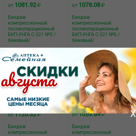
1081.92
1078.08
от
₽
от
₽
Бандаж
Бандаж
компрессионный
компрессионный
послеоперационный
послеоперационный
БКП-УНГА С-321 №5 /
БКП-УНГА С-321 №6 /
бежевый/
бежевый/
X
1120.32
1059.84
от
₽
от
₽
Бандаж
Бандаж
компрессионный
компрессионный