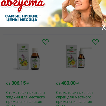
Ротокан экстракт
Стоматофит экстракт
жидкий для приёма
жидкий для местного
внутрь и местного
применения флакон
применения флакон
100мл
50мл
X
306.15
480.00
от
₽
от
₽
Стоматофит экстракт
Стоматофит эксперт
жидкий для местного
спрей для местного
применения флакон
применения флакон