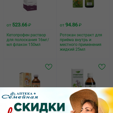
523.66
94.86
от
₽
от
₽
Кетопрофен раствор
Ротокан экстракт для
для полоскания 16мг/
приёма внутрь и
мл флакон 150мл
местного применения
жидкий 25мл
88.50
464.97
от
₽
от
₽