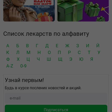
Список лекарств по алфавиту
А
Б
В
Г
Д
Е
Ж
З
И
Й
К
Л
М
Н
О
П
Р
С
Т
У
Ф
Х
Ц
Ч
Ш
Щ
Э
Ю
Я
A-Z
0-9
Узнай первым!
Будь в курсе послених новостей и акций.