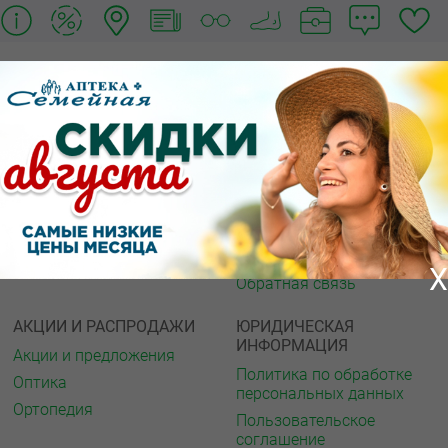
О КОМПАНИИ
ИНФОРМАЦИЯ
О нас
Аптечная справка
Акции
Адреса аптек
Архив акций
Спорт и фитнес
Новости
Газета
Вакансии
Интернет ресурсы
Контакты
Мед. учреждения
X
Обратная связь
АКЦИИ И РАСПРОДАЖИ
ЮРИДИЧЕСКАЯ
ИНФОРМАЦИЯ
Акции и предложения
Политика по обработке
Оптика
персональных данных
Ортопедия
Пользовательское
соглашение