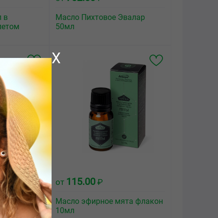
 в
Масло Пихтовое Эвалар
летом
50мл
X
115.00
от
₽
 капли
Масло эфирное мята флакон
10мл