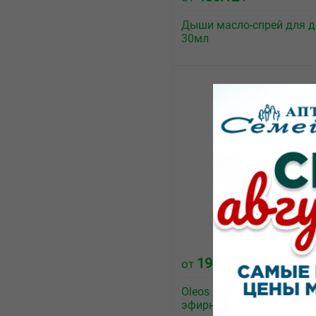
Дыши масло-спрей для д
30мл
194.40
от
₽
Oleos Лаванда настояща
эфирное масло флакон 