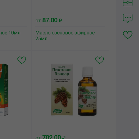
87.00
от
₽
ное 10мл
Масло сосновое эфирное
25мл
702.00
от
₽