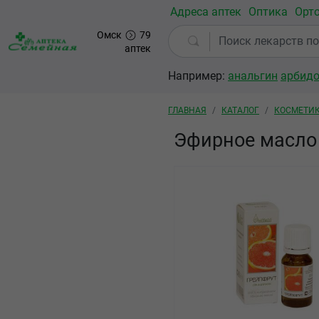
Перейти к основному содержанию
Адреса аптек
Оптика
Орт
Омск
79
аптек
Например:
анальгин
арбид
Строка навигации
ГЛАВНАЯ
КАТАЛОГ
КОСМЕТИ
Эфирное масло