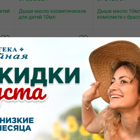
етей
Дыши масло косметическое
Дыши масло 10мл
для детей 10мл
комплекте с брас
295.85
250.00
от
₽
от
₽
я
Oleos Чайное дерево эфирное
Эфилипт премиум
10мл
масло флакон 10мл
10мл