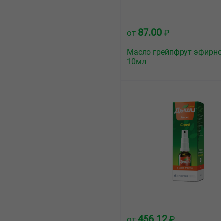
87.00
от
₽
Масло грейпфрут эфирн
10мл
456.12
от
₽