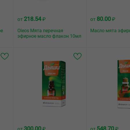
218.54
80.00
от
₽
от
₽
ое
Oleos Мята перечная
Масло мята эфир
эфирное масло флакон 10мл
300.00
548.70
от
₽
от
₽