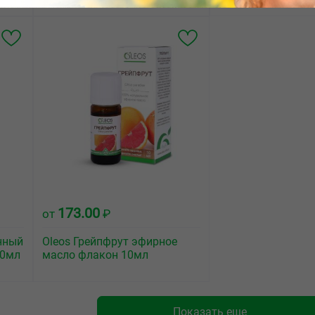
173.00
от
₽
нный
Oleos Грейпфрут эфирное
10мл
масло флакон 10мл
Показать еще