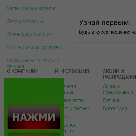
Медицинские изделия
Узнай первым!
Детские товары
Будь в курсе послених н
Дезинфицирующие
Гигиенические средства
Медицинские товары и
техника
О КОМПАНИИ
ИНФОРМАЦИЯ
АКЦИИ И
РАСПРОДАЖИ
О нас
Аптечная
Акции и
справка
предложения
Акции
Адреса аптек
Оптика
Архив акций
Спорт и фитнес
Ортопедия
Новости
Газета
Вакансии
Интернет
Контакты
ресурсы