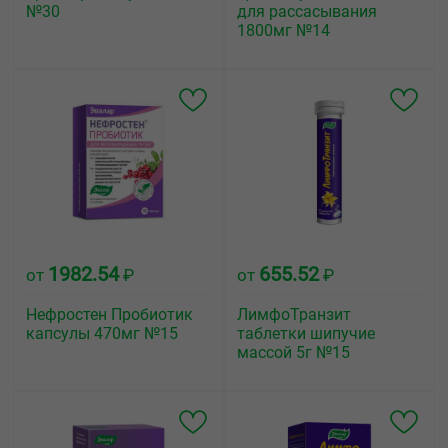
№30
для рассасывания
1800мг №14
1982.54
655.52
от
₽
от
₽
Нефростен Пробиотик
ЛимфоТранзит
капсулы 470мг №15
таблетки шипучие
массой 5г №15