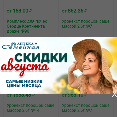
158.00
862.36
от
₽
от
₽
Комплекс для почек
Уронекст порошок саше
Сердце Континента
массой 2,6г №7
драже №90
X
1553.43
953.10
от
₽
от
₽
Уронекст порошок саше
Уронекст порошок саше
массой 2,6г №14
массой 2,6г №7