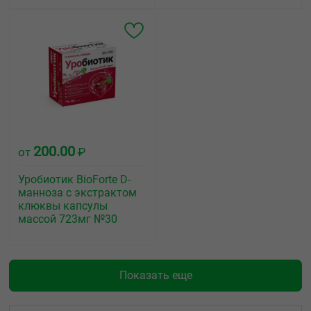
200.00
от
₽
Уробиотик BioForte D-
манноза с экстрактом
клюквы капсулы
массой 723мг №30
Показать еще