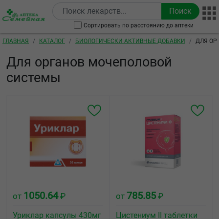
Перейти к основному содержанию
Сортировать по расстоянию до аптеки
Строка навигации
ГЛАВНАЯ
КАТАЛОГ
БИОЛОГИЧЕСКИ АКТИВНЫЕ ДОБАВКИ
ДЛЯ ОР
Для органов мочеполовой
системы
1050.64
785.85
от
₽
от
₽
Уриклар капсулы 430мг
Цистениум II таблетки