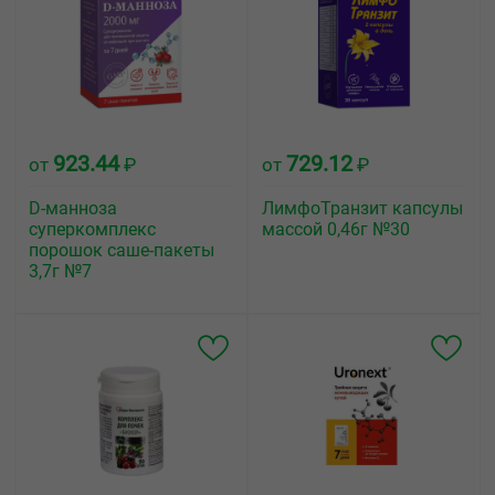
923.44
729.12
от
₽
от
₽
D-манноза
ЛимфоТранзит капсулы
суперкомплекс
массой 0,46г №30
порошок саше-пакеты
3,7г №7