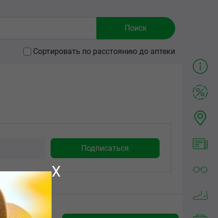
Сортировать по расстоянию до аптеки
X