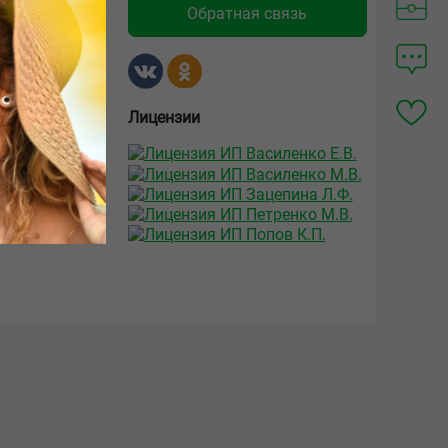
Е
Обратная связь
Лицензии