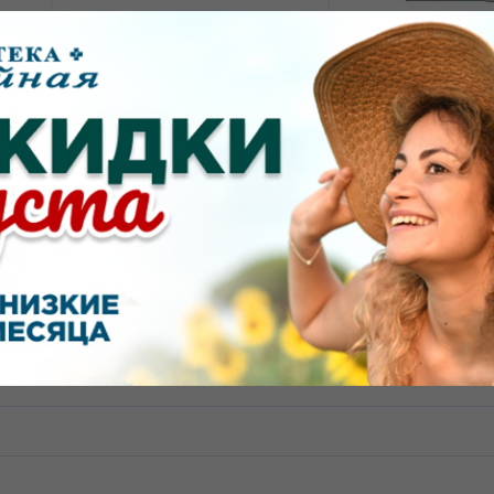
300.00
344.00
от
₽
от
₽
Ла-Кри Smart Care шампунь-
Ла-кри Smart Car
л
пенка для детей 0+ флакон
для чувствительн
150мл
головы 3+ флако
Показать еще
овостей и акций.