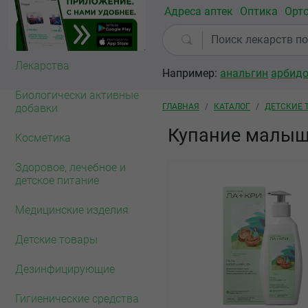
Перейти к основному содержанию
Адреса аптек
Оптика
Орт
Омск
79
аптек
Лекарства
Например:
анальгин
арбид
Биологически активные
Строка навигации
ГЛАВНАЯ
КАТАЛОГ
ДЕТСКИЕ 
добавки
Купание малы
Косметика
Здоровое, лечебное и
детское питание
Медицинские изделия
Детские товары
Дезинфицирующие
Гигиенические средства