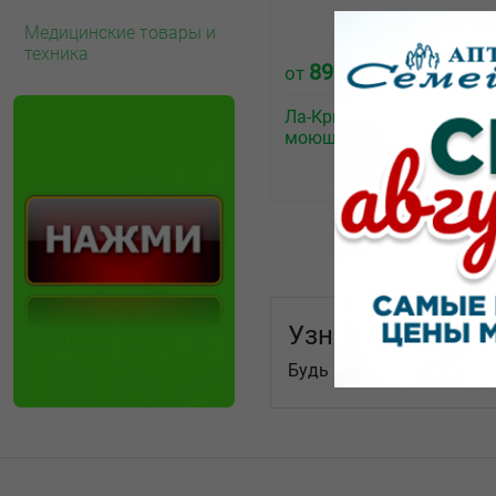
Медицинские товары и
техника
89.00
от
₽
Ла-Кри Smart Care гель
моющий 0+ флакон 200м
Узнай первым!
Будь в курсе послених н