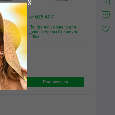
X
629.40
от
₽
e шампунь
Ла-Кри Active масло для
ой кожи
душа атодерм 0+ флакон
н 250мл
200мл