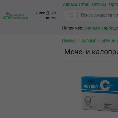
Перейти к основному содержанию
Адреса аптек
Оптика
Орт
Омск
79
аптек
Например:
анальгин
арбид
Строка навигации
ГЛАВНАЯ
КАТАЛОГ
МЕДИЦИН
Моче- и калопр