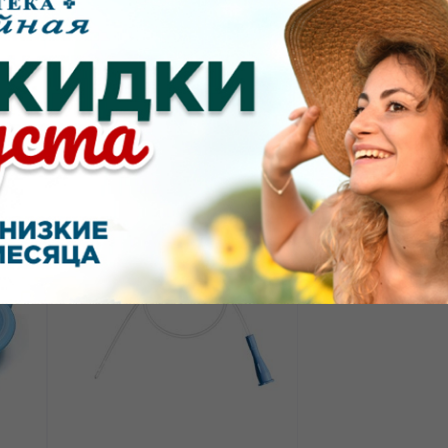
86.28
1000.00
от
₽
от
₽
Мочеприемник ножной
Катетер Фолея Inek
DW310075 Меридиан 750мл
ходовый однокра
применения латек
силиконовым по
CH/FR 24 ML30 д
№10