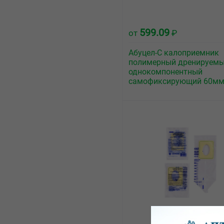
599.09
от
₽
Абуцел-С калоприемник
полимерный дренируем
однокомпонентный
самофиксирующий 60м