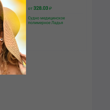
328.03
от
₽
ta 2-х
Судно медицинское
тного
полимерное Ладья
сный с
крытием
лина 400мм