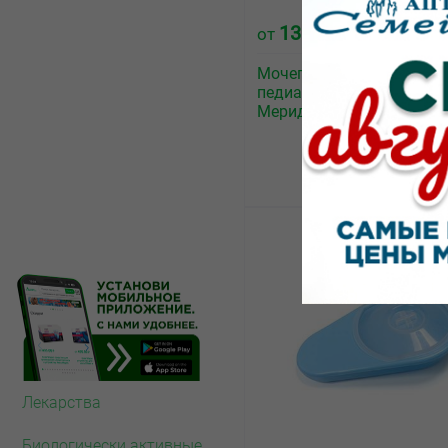
13.00
от
₽
Мочеприемник
педиатрический PD2100
Меридиан 100мл
Лекарства
Биологически активные