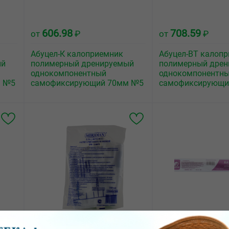
606.98
708.59
от
₽
от
₽
Абуцел-К калоприемник
Абуцел-ВТ калоп
ый
полимерный дренируемый
полимерный дре
однокомпонентный
однокомпонентн
м №5
самофиксирующий 70мм №5
самофиксирующи