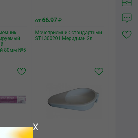
66.97
от
₽
риемник
Мочеприемник стандартный
нируемый
ST1300201 Меридиан 2л
ый
й 80мм №5
X