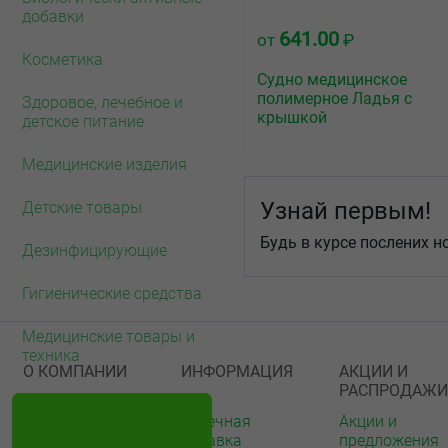
добавки
641.00
от
₽
Косметика
Судно медицинское
полимерное Ладья с
Здоровое, лечебное и
крышкой
детское питание
Медицинские изделия
Узнай первым!
Детские товары
Будь в курсе послених н
Дезинфицирующие
Гигиенические средства
Медицинские товары и
техника
О КОМПАНИИ
ИНФОРМАЦИЯ
АКЦИИ И
РАСПРОДАЖИ
О нас
Аптечная
Акции и
справка
предложения