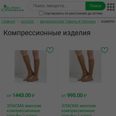
Перейти к основному содержанию
Сортировать по расстоянию до аптеки
Строка навигации
ГЛАВНАЯ
КАТАЛОГ
МЕДИЦИНСКИЕ ТОВАРЫ И ТЕХНИКА
КОМПРЕС
Компрессионные изделия
1443.00
995.00
от
₽
от
₽
ЭЛАСМА женские
ЭЛАСМА женские
компрессионные
компрессионные
гольфы 1 класс
гольфы 1 класс