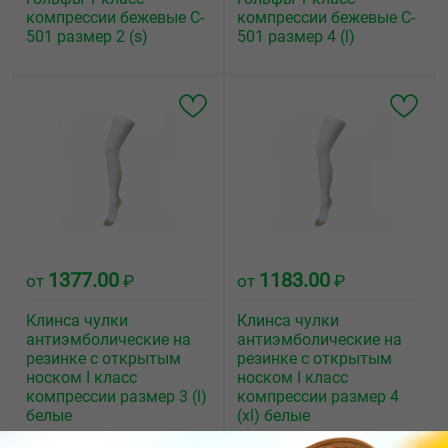
компрессии бежевые C-
компрессии бежевые C-
501 размер 2 (s)
501 размер 4 (l)
1377.00
1183.00
от
₽
от
₽
Клинса чулки
Клинса чулки
антиэмболические на
антиэмболические на
резинке с открытым
резинке с открытым
носком I класс
носком I класс
компрессии размер 3 (l)
компрессии размер 4
белые
(хl) белые