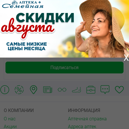
Показать еще
Узнай первым!
Будь в курсе послених новостей и акций.
X
О КОМПАНИИ
ИНФОРМАЦИЯ
О нас
Аптечная справка
Акции
Адреса аптек