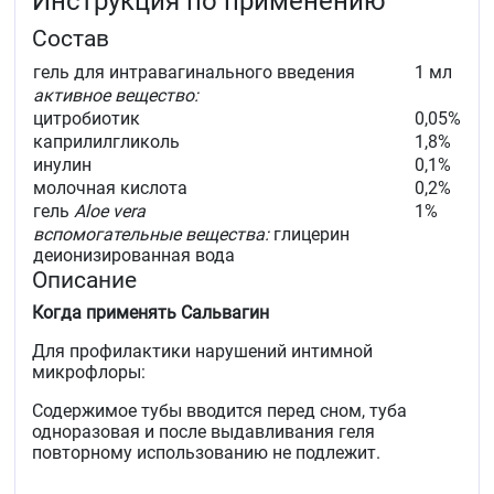
Инструкция по применению
Состав
гель для интравагинального введения
1 мл
активное вещество:
цитробиотик
0,05%
каприлилгликоль
1,8%
инулин
0,1%
молочная кислота
0,2%
гель
Aloe vera
1%
вспомогательные вещества:
глицерин
деионизированная вода
Описание
Когда применять Сальвагин
Для профилактики нарушений интимной
микрофлоры:
Содержимое тубы вводится перед сном, туба
одноразовая и после выдавливания геля
повторному использованию не подлежит.
При имеющемся бактериальном вагинозе