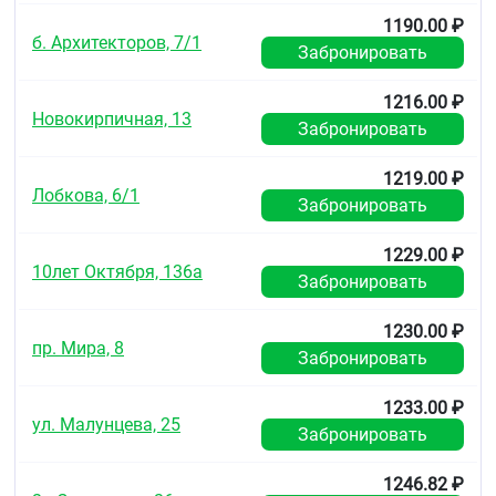
Беременность и период лактации
1190.00 ₽
б. Архитекторов, 7/1
Забронировать
В настоящее время случаи передозировки не
описаны.
1216.00 ₽
Форма выпуска
Новокирпичная, 13
Забронировать
Гель для интравагинального введения.
1219.00 ₽
По 5 мл в тюбиках с аппликаторами по 5 тюбиков
Лобкова, 6/1
Забронировать
в индивидуальной упаковке в пачке картонной.
Условия хранения
1229.00 ₽
10лет Октября, 136а
Забронировать
Препарат следует хранить в недоступном для
детей месте при температуре 5–25 °C.
1230.00 ₽
Срок годности
пр. Мира, 8
Забронировать
3 года. Не применять по истечении срока годности,
указанного на упаковке.
1233.00 ₽
ул. Малунцева, 25
Забронировать
1246.82 ₽