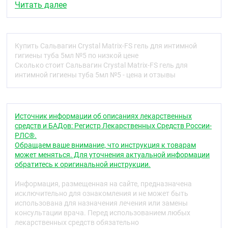
Читать далее
(гарднереллезе) и неприятном интимном запахе:
При приеме антибиотиков: по 1 тубе каждые 3
дня в течение курса антибиотикотерапии.
При применении контрацептивов, в том числе
Купить Сальвагин Crystal Matrix-FS гель для интимной
барьерной контрацепции: по 1 тубе каждые 3
гигиены туба 5мл №5 по низкой цене
дня в течение всего периода использования
Сколько стоит Сальвагин Crystal Matrix-FS гель для
контрацептивов.
интимной гигиены туба 5мл №5 - цена и отзывы
После полового акта, в том числе и с
использованием презервативов со
спермицидной смазкой: по 1 тубе после
полового акта.
Источник информации об описаниях лекарственных
После посещения бассейна: по 1 тубе после
средств и БАДов: Регистр Лекарственных Средств России-
каждого посещения бассейна.
РЛС®.
При резкой смене климатических поясов: 1
Обращаем ваше внимание, что инструкция к товарам
туба по прибытии в новую климатическую
может меняться. Для уточнения актуальной информации
зону.
обратитесь к оригинальной инструкции.
В первой фазе менструального цикла: 1 туба
на 2 день после окончания месячных.
Информация, размещенная на сайте, предназначена
В период менопаузы для уменьшения сухости,
исключительно для ознакомления и не может быть
зуда, неприятного запаха интимных
использована для назначения лечения или замены
выделений и уменьшения атрофии слизистой
консультации врача. Перед использованием любых
влагалища: по 1 тубе каждые 3- 4 дня
лекарственных средств обязательно