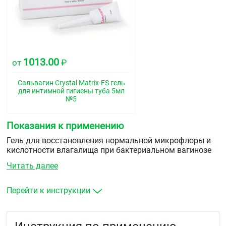
1013.00
от
₽
Сальвагин Crystal Matrix-FS гель
для интимной гигиены туба 5мл
№5
Показания к применению
Гель для восстановления нормальной микрофлоры и
кислотности влагалища при бактериальном вагинозе
(гарднереллезе) и кольпитах (вагинитах) различной
Читать далее
этиологии (хламидийной, трихомонадной,
микоплазменной, уреаплазменной и атрофической), а
также для профилактики нарушений микрофлоры
Перейти к инструкции
влагалища до и после гинекологических манипуляций.