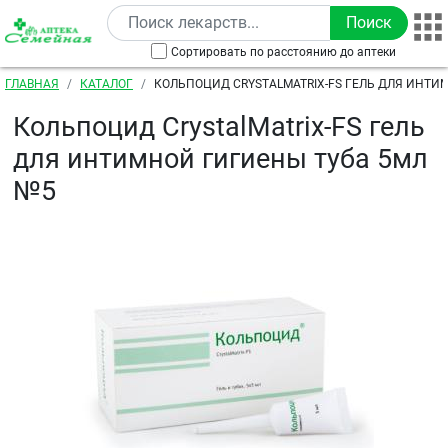
Перейти к основному содержанию
Сортировать по расстоянию до аптеки
Строка навигации
ГЛАВНАЯ
КАТАЛОГ
КОЛЬПОЦИД CRYSTALMATRIX-FS ГЕЛЬ ДЛЯ ИНТИ
5МЛ №5
Кольпоцид CrystalMatrix-FS гель
для интимной гигиены туба 5мл
№5