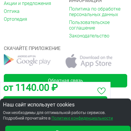
ИНФОРМАЦИЯ
Акции и предложения
Политика по обработке
Оптика
персональных данных
Ортопедия
Пользовательское
соглашение
Законодательство
СКАЧАЙТЕ ПРИЛОЖЕНИЕ
Обратная связь
от 1140.00 ₽
Забронировать по адресу ул.Дианова,14
Наш сайт использует cookies
Лицензии
Они необходимы для оптимальной работы сервисов.
Подробней прочитайте в
Заказать в интернет аптеке по цене: 1352.86 ₽
Политике конфиденциальности