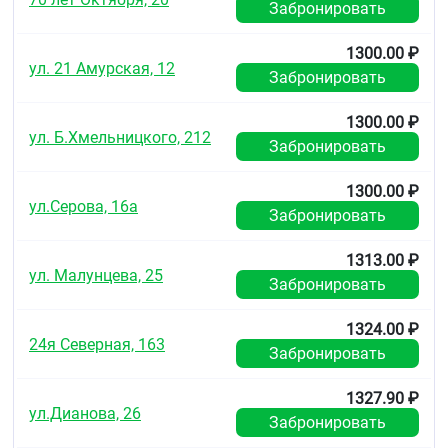
Забронировать
Побочные действия
Местные реакции:
ощущение легкого жжения.
1300.00 ₽
ул. 21 Амурская, 12
Забронировать
В отдельных случаях:
реакции повышенной
чувствительности.
1300.00 ₽
Особые указания
ул. Б.Хмельницкого, 212
Забронировать
В процессе применения геля возможно появление
остатков невпитавшегося геля на белье, что не
1300.00 ₽
ул.Серова, 16а
требует прекращения его использования. В
Забронировать
отдельных случаях − реакции повышенной
чувствительности.
1313.00 ₽
ул. Малунцева, 25
После использования допускается остаток геля в
Забронировать
тубе.
1324.00 ₽
Форма выпуска
24я Северная, 163
Забронировать
Гель для интравагинального введения
.
1327.90 ₽
По 5 мл геля в 1 тюбике по 5 тюбиков с
ул.Дианова, 26
наконечником и пломбой в индивидуальной
Забронировать
упаковке в пачке картонной.