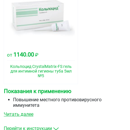
1140.00
от
₽
Кольпоцид CrystalMatrix-FS гель
для интимной гигиены туба 5мл
№5
Показания к применению
Повышение местного противовирусного
иммунитета
в составе комплексной терапии
Читать далее
папилломавирусной инфекции
для улучшения процессов регенерации и
эпителизации при эрозиях шейки матки вирусной и
Перейти к инструкции