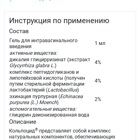
бактериальной этиологии.
Инструкция по применению
Состав
Гель для интравагинального
1 мл
введения
активные вещества:
дикалия глицирризинат (экстракт
4%
Glycyrrhiza glabra L.
)
комплекс пептидогликанов и
липотейховой кислоты (получен
4%
путем стерильной ферментации
лактобактерий (
Lactobacillus
)
эхинацея пурпурная (
Echinacea
2%
purpurea (L.) Moench
)
вспомогательные вещества:
глицерин деионизированная вода
Описание
®
Кольпоцид
представляет собой комплекс
натуральных компонентов, обеспечивающих