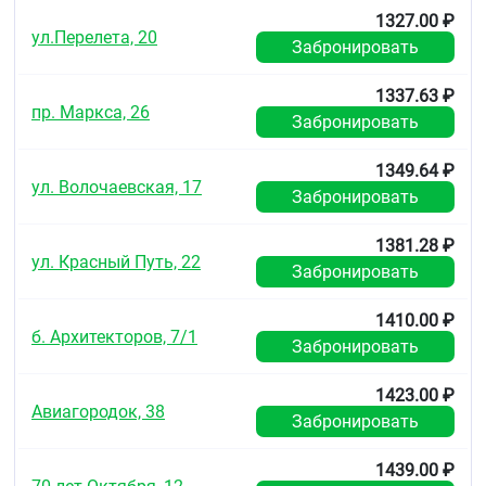
1327.00 ₽
Условия хранения
ул.Перелета, 20
Забронировать
При температуре 5–25 °C
Хранить в недоступном для детей месте.
1337.63 ₽
пр. Маркса, 26
Срок годности
Забронировать
3 года.
1349.64 ₽
Не применять по истечении срока годности,
ул. Волочаевская, 17
указанного на упаковке.
Забронировать
1381.28 ₽
ул. Красный Путь, 22
Забронировать
1410.00 ₽
б. Архитекторов, 7/1
Забронировать
1423.00 ₽
Авиагородок, 38
Забронировать
1439.00 ₽